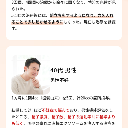
3回目、4回目の治療から徐々に固くなり、勃起の兆候が見
られた。
5回目の治療後には、
朝立ちをするようになり、力を入れ
ることで少し動かせるように
もなった。現在も治療を継続
中。
40代 男性
男性不妊
1ヵ月に1回4㏄（歯髄由来）を5回、計20㏄の局所投与。
結婚して2年ほど
不妊症で悩んで
おり、男性機能評価をし
たところ、
精子濃度、精子数、精子の運動率共に基準より
も低く
、両側の睾丸に直接エクソソームを注入する治療を