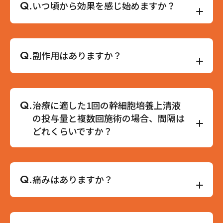
Q.
いつ頃から効果を感じ始めますか？
A.
個人差はありますが、幹細胞培養上清液の効果は
当日～1週間程度で感じる方が多い傾向です。幹細
Q.
副作用はありますか？
胞培養上清液ED治療、不妊治療ともに3回以上の
治療をいただくことでより効果実感をいただけま
す。即効性のあるエクソソームの効果として、睡
A.
幹細胞培養上清液は注射、点滴よる注入の際に、
眠の質が向上した、疲れにくくなった、体が軽く
赤みや腫れ、かゆみなどがあらわれる可能性があ
Q.
治療に適した1回の幹細胞培養上清液
なった等のご意見をいただいております。
りますが、このような症状は2〜3日ほどで治まる
の投与量と複数回施術の場合、間隔は
ことがほとんどです。幹細胞培養上清液に含まれ
どれくらいですか？
るエクソソームは合成物質ではなく生体分子なの
で安全性の高い治療といわれていますが、下記の
方は治療を受けられない可能性があります。
A.
1回の幹細胞培養上清液投与量は10ccでも決して
妊娠中や授乳中の方・薬物アレルギーのある方・
多すぎる量ではありませんが、当院では効果を実
Q.
痛みはありますか？
がんや悪性腫瘍治療中の方、がんを患っている場
感いただくために2ccからの投与をお勧めしてい
合、エクソソームの働きによりがん細胞を増やし
ます。複数回治療を受けられる場合、1週間に複数
てしまう可能性があります。アレルギーや服用中
回の施術も可能です。詳細はヒアリング時に担当
A.
笑気麻酔をしますので痛みに弱い方でもお受けい
の薬などがある方は、治療前に医師に申告し相談
の先生にご相談ください。