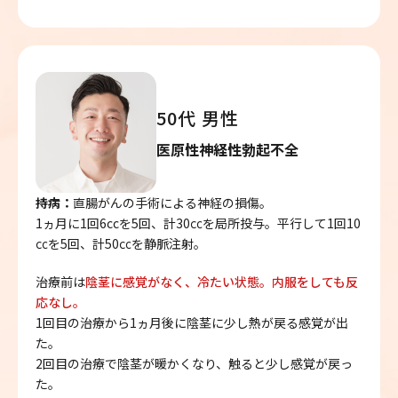
50代 男性
医原性神経性勃起不全
持病：
直腸がんの手術による神経の損傷。
1ヵ月に1回6ccを5回、計30㏄を局所投与。平行して1回10
㏄を5回、計50㏄を静脈注射。
治療前は
陰茎に感覚がなく、冷たい状態。内服をしても反
応なし。
1回目の治療から1ヵ月後に陰茎に少し熱が戻る感覚が出
た。
2回目の治療で陰茎が暖かくなり、触ると少し感覚が戻っ
た。