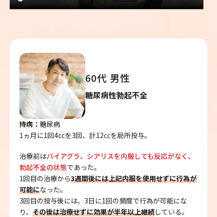
60代 男性
糖尿病性勃起不全
持病：
糖尿病
1ヵ月に1回4ccを3回、計12㏄を局所投与。
治療前は
バイアグラ、シアリスを内服しても反応がなく、
勃起不全の状態
であった。
1回目の治療から
3週間後には上記内服を使用せずに行為が
可能に
なった。
3回目の投与後には、3日に1回の頻度で行為が可能にな
り、
その後は治療せずに効果が半年以上継続
している。