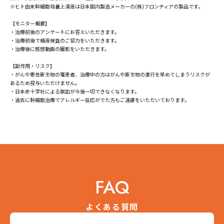
※ヒト由来幹細胞培養上清液は日本国内製造メーカーの(株)フロンティアの製品です。
【モニター概要】
・治療前後のアンケートにお答えいただきます。
・治療前後で精液検査のご協力をいただきます。
・治療後に感想動画の撮影をいただきます。
【副作用・リスク】
・がんや悪性新生物の罹患者、治療中の方はがんや新生物の進行を早めてしまうリスクが
あるため投与いただけません。
・日本赤十字社による献血が今後一切できなくなります。
・過去に幹細胞治療でアレルギー反応がでた方もご遠慮をいただいております。
FAQ
よくある質問