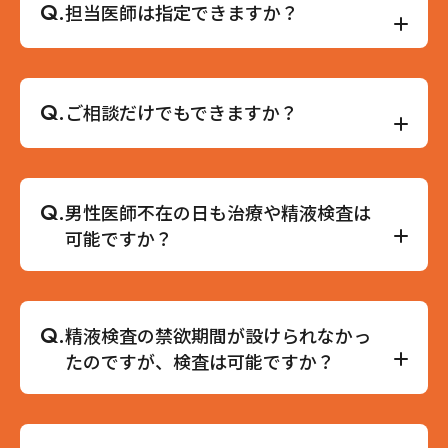
ただけます。痛みが弱い方は静脈麻酔（眠る麻
Q.
担当医師は指定できますか？
をしてから幹細胞培養上清液治療を受けられるか
酔）もご用意しておりますので、治療前にご相談
ご検討ください。
ください。
A.
予約時に男性医師の指定はできます。基本的に
は、男性医師、男性看護師が対応いたします。女
Q.
ご相談だけでもできますか？
性医師・スタッフのご指定はでき兼ねますのでご
了承ください。
A.
公式LINEによるご質問はいつでも無料でご相談可
能です。医師にも確認のうえご返信をさせていた
Q.
男性医師不在の日も治療や精液検査は
だきます。
可能ですか？
また、カウンセリングのみでのお越しの際は、ご
予約時に男性医師をご選択ください。当日はカウ
ンセリング代2,000円を頂戴いたしますので予め
A.
可能です。精液検査はレポートのお渡し、ご説
ご了承ください。
明、動画での精子状態の確認がいただけます。今
Q.
精液検査の禁欲期間が設けられなかっ
後の治療方針についてはお伝えできかねますので
たのですが、検査は可能ですか？
ご了承ください。治療方針などについては、医師
の在籍している日に再度お越しをいただくか、公
式LINEにてご相談をお願いします。
A.
精液検査は、検査日の3日前から禁欲をお願いし
幹細胞培養上清液ED治療・幹細胞培養上清液不妊