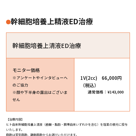
幹細胞培養上精液ED治療
幹細胞培養上清液ED治療
モニター価格
※アンケートやインタビューへ
1V(2cc) 66,000円
のご協力
（税込）
通常価格：¥143,000
※顔や下半身の露出はございま
せん
【治療内容】
ヒト由来幹細胞培養上清液（歯髄・脂肪・臍帯由来いずれかを含む）を陰茎の根元に投与
いたします。
麻酔は笑気麻酔、静脈麻酔からお選びいただけます。