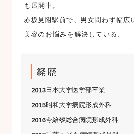
も展開中。
赤坂見附駅前で、男女問わず幅広
美容のお悩みを解決している。
経歴
日本大学
医学部
卒業
2013
昭和大学病院
形成外科
2015
今給黎総合病院
形成外科
2016