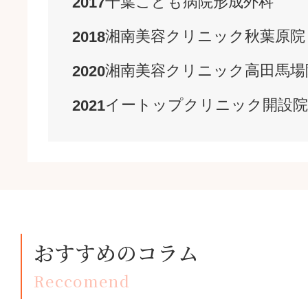
千葉こども病院
形成外科
2017
湘南美容クリニック
秋葉原院
2018
湘南美容クリニック
高田馬場
2020
イートップクリニック
開設
院
2021
おすすめのコラム
Reccomend