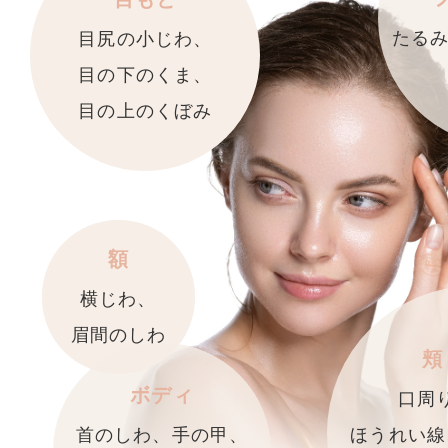
たる
目尻の小じわ、
目の下のくま、
目の上のくぼみ
額
横じわ、
眉間のしわ
頬
ボディ
口周
ほうれい線
首のしわ、手の甲、