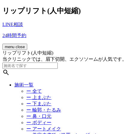
リップリフト(人中短縮)
LINE相談
24時間予約
menu
close
リップリフト(人中短縮)
当クリニックでは、眉下切開、エクソソームが人気です。
施術一覧
ー
全て
ー
上まぶた
ー
下まぶた
ー
輪郭・たるみ
ー
鼻・口元
ー
ボディー
ー
アートメイク