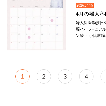
2026.04.15
4月の婦人科
婦人科医勤務日
膣ハイフ+ヒアル
ン酸 ・小陰唇縮小
1
2
3
4