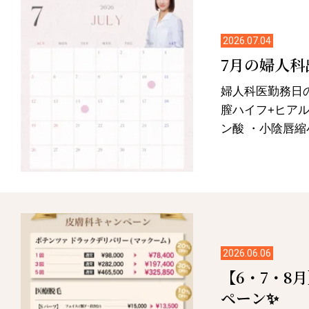
2026.07.04
7月の婦人科
婦人科医勤務日
膣ハイフ+ヒアル
ン酸 ・小陰唇縮小
2026.06.06
【6・7・8
ペーン✨