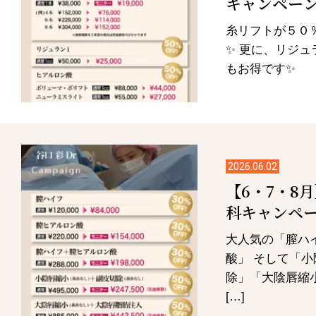
キャンペー
糸リフトが５０％
✨ 更に、リジュ
もお得です✨
2026.06.02
【6・7・8
科キャンペ
大人気の「膣ハ
酸」 そして「
除」「大陰唇縮
[…]