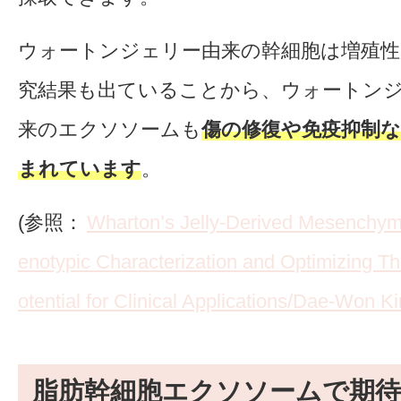
ウォートンジェリー由来の幹細胞は増殖
究結果も出ていることから、ウォートン
来のエクソソームも
傷の修復や免疫抑制
まれています
。
(参照：
Wharton’s Jelly-Derived Mesenchym
enotypic Characterization and Optimizing Th
otential for Clinical Applications/Dae-Won
脂肪幹細胞エクソソームで期