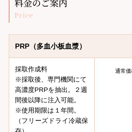
料金のご案内
Price
PRP（多血小板血漿）
採取作成料
通常価
※採取後、専門機関にて
高濃度PRPを抽出。２週
間後以降に注入可能。
※使用期限は１年間。
（フリーズドライ冷蔵保
存）