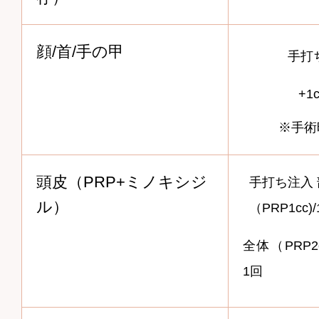
顔/首/手の甲
手打
+1
※手術
頭皮（PRP+ミノキシジ
手打ち注入
ル）
（PRP1cc)
全体（PRP2
1回