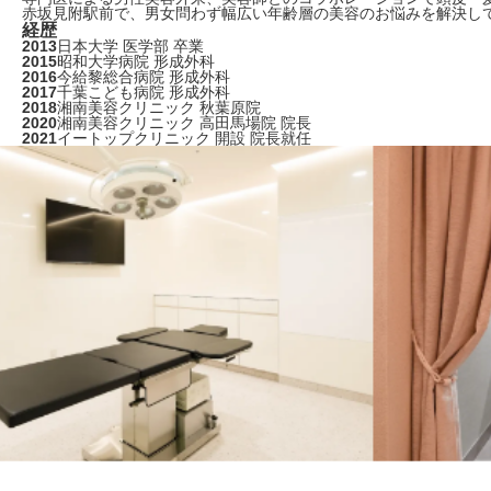
赤坂見附駅前で、男女問わず幅広い年齢層の美容のお悩みを解決し
経歴
2013
日本大学 医学部 卒業
2015
昭和大学病院 形成外科
2016
今給黎総合病院 形成外科
2017
千葉こども病院 形成外科
2018
湘南美容クリニック 秋葉原院
2020
湘南美容クリニック 高田馬場院 院長
2021
イートップクリニック 開設 院長就任