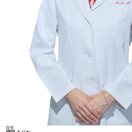
院長
増田 えりか