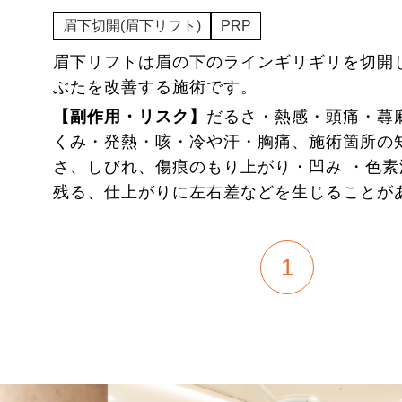
ー
ぱちキワ®（上瞼たるみ取り）
ボディ
眉下切開(眉下リフト)
PRP
ー
小鼻縮小
ー
フェイス・ネックリフト
ー
目頭切開
眉下リフトは眉の下のラインギリギリを切開
ー
リップリフト(人中短縮)
ぶたを改善する施術です。
【副作用・リスク】
だるさ・熱感・頭痛・蕁
ー
ハム目修正
ー
ボディ脂肪吸引
くみ・発熱・咳・冷や汗・胸痛、施術箇所の
アートメイク症例
さ、しびれ、傷痕のもり上がり・凹み ・色
ー
乳頭縮小(温存法)
ー
埋没法（糸による二重術）
残る、仕上がりに左右差などを生じることが
ー
豊胸術
1
ー
アートメイク
美容皮膚科（処置・レーザー