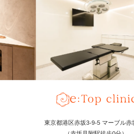
ー
ポテンツァ
注入・肌育注射
ー
ハイフ
ー
PRP
婦人科
ー
ヒアルロン酸
ー
ボトックス
ー
膣ヒアルロン酸
ー
小陰唇縮小
東京都港区赤坂3-9-5 マーブル赤
（赤坂見附駅徒歩0分）