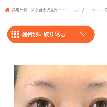
美容外科（東京都赤坂見附イートップクリニック）
施術別に絞り込む
上まぶた
ー
全切開
下まぶた