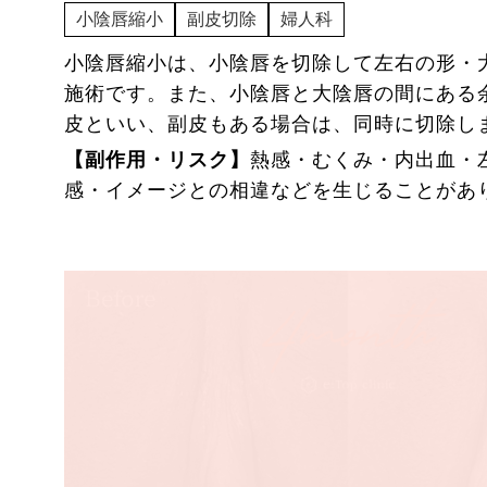
ー
副皮切除
小陰唇縮小
副皮切除
婦人科
小陰唇縮小は、小陰唇を切除して左右の形・
ー
陰核包茎
施術です。また、小陰唇と大陰唇の間にある
皮といい、副皮もある場合は、同時に切除し
【副作用・リスク】
熱感・むくみ・内出血・
感・イメージとの相違などを生じることが