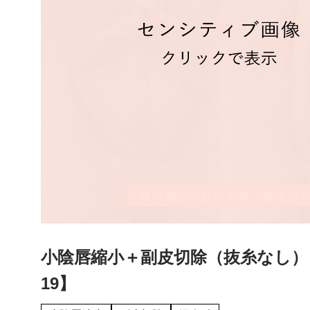
小陰唇縮小＋副皮切除（抜糸なし）【
19】