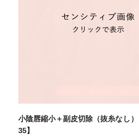
ー
ポテンツァ
注入・肌育注射
ー
ハイフ
ー
PRP
婦人科
ー
ヒアルロン酸
ー
ボトックス
ー
膣ヒアルロン酸
小陰唇縮小＋副皮切除（抜糸なし）【
ー
小陰唇縮小
35】