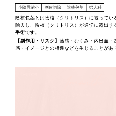
ー
ぱちキワ®（上瞼たるみ取り）
ボディ
小陰唇縮小
副皮切除
陰核包茎
婦人科
ー
小鼻縮小
ー
フェイス・ネックリフト
ー
目頭切開
陰核包茎とは陰核（クリトリス）に被ってい
ー
リップリフト(人中短縮)
除去し、陰核（クリトリス）が適切に露出す
手術です。
ー
ハム目修正
ー
ボディ脂肪吸引
【副作用・リスク】
熱感・むくみ・内出血・
アートメイク症例
感・イメージとの相違などを生じることが
ー
乳頭縮小(温存法)
ー
埋没法（糸による二重術）
ー
豊胸術
ー
アートメイク
美容皮膚科（処置・レーザー