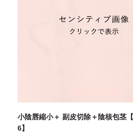
ー
内視鏡前額リフト
ー
切開式前額・こめかみリフト
ー
クマ取り(経結膜脱脂法)、ハムラ法
ー
眉下切開(眉下リフト)
輪郭・たるみ
ー
下眼瞼リフト
ー
脂肪切除
ー
目尻切開
ー
眉骨削り
ー
糸リフト
ー
たれ目形成
鼻・口元
ー
眼瞼下垂
ー
顔脂肪吸引
ー
切らない眼瞼下垂
ー
バッカルファット切除
小陰唇縮小＋ 副皮切除＋陰核包茎【症
ー
鼻
6】
ー
脂肪注入