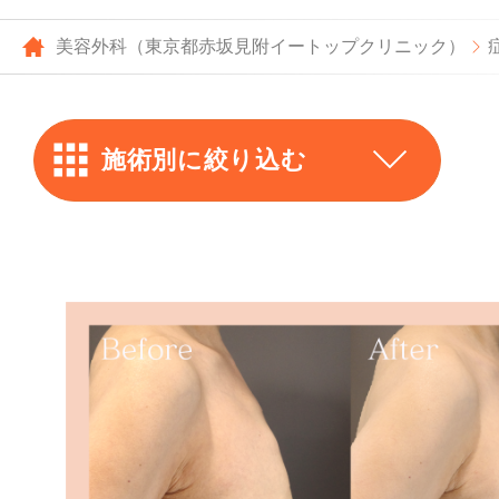
美容外科（東京都赤坂見附イートップクリニック）
施術別に絞り込む
上まぶた
ー
全切開
下まぶた