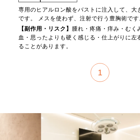
ー
ぱちキワ®（上瞼たるみ取り）
ボディ
専用のヒアルロン酸をバストに注入して、大
ー
小鼻縮小
ー
フェイス・ネックリフト
です。 メスを使わず、注射で行う豊胸術です
ー
目頭切開
【副作用・リスク】
腫れ・疼痛・痒み・むく
ー
リップリフト(人中短縮)
血・思ったよりも硬く感じる・仕上がりに左
ー
ハム目修正
ー
ボディ脂肪吸引
ることがあります。
アートメイク症例
ー
乳頭縮小(温存法)
ー
埋没法（糸による二重術）
1
ー
豊胸術
ー
アートメイク
美容皮膚科（処置・レーザー