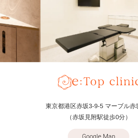
ー
ポテンツァ
注入・肌育注射
ー
ハイフ
ー
PRP
婦人科
ー
ヒアルロン酸
ー
ボトックス
ー
膣ヒアルロン酸
東京都港区赤坂3-9-5 マーブル赤
（赤坂見附駅徒歩0分）
ー
小陰唇縮小
Google Map