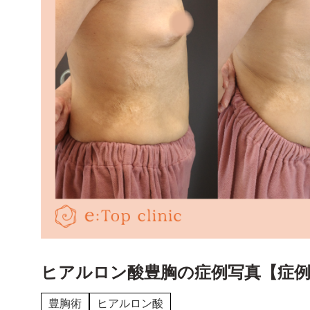
ー
内視鏡前額リフト
ー
切開式前額・こめかみリフト
ー
クマ取り(経結膜脱脂法)、ハムラ法
ー
眉下切開(眉下リフト)
輪郭・たるみ
ー
下眼瞼リフト
ー
脂肪切除
ー
目尻切開
ー
眉骨削り
ー
糸リフト
ー
たれ目形成
鼻・口元
ー
眼瞼下垂
ー
顔脂肪吸引
ー
切らない眼瞼下垂
ー
バッカルファット切除
ヒアルロン酸豊胸の症例写真【症例No
ー
鼻
ー
脂肪注入
豊胸術
ヒアルロン酸