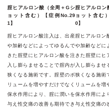
腟ヒアルロン酸（全周＋Gシ
腟ヒアルロン
ョット含む）【症例No.29
ョット含む）
1】
0】
腟ヒアルロン酸注入は、出産
腟ヒアルロン
や加齢などによってゆるんで
や加齢などに
きた腟壁にヒアルロン酸を注
きた腟壁にヒ
入し膨らませることで腟内が
入し膨らませ
狭くなる施術です。腟壁のボ
狭くなる施術
リュームを増やすだけでなく
リュームを増
保水作用により、腟に潤いを
保水作用によ
与え性交痛の改善も期待でき
与え性交痛の