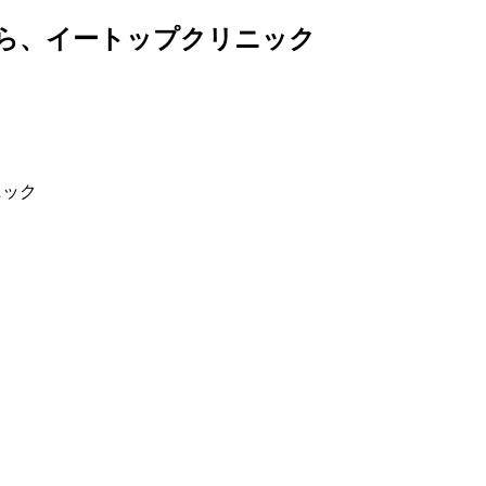
なら、イートップクリニック
ニック