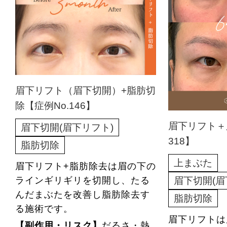
眉下リフト（眉下切開）+脂肪切
除【症例No.146】
眉下リフト＋
眉下切開(眉下リフト)
318】
脂肪切除
上まぶた
眉下リフト+脂肪除去は眉の下の
眉下切開(眉
ラインギリギリを切開し、たる
んだまぶたを改善し脂肪除去す
脂肪切除
る施術です。
眉下リフトは
【副作用・リスク】
だるさ・熱