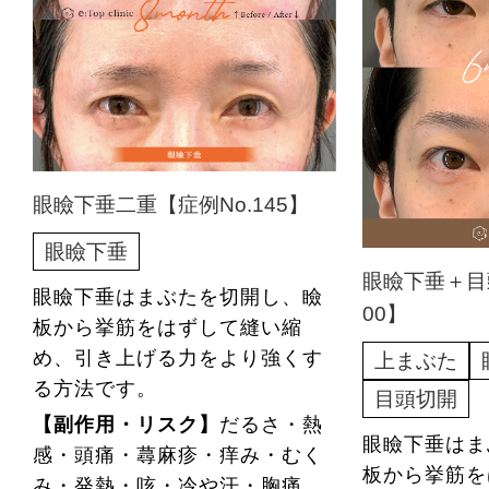
眼瞼下垂二重【症例No.145】
眼瞼下垂
眼瞼下垂＋目
眼瞼下垂はまぶたを切開し、瞼
00】
板から挙筋をはずして縫い縮
め、引き上げる力をより強くす
上まぶた
る方法です。
目頭切開
【副作用・リスク】
だるさ・熱
眼瞼下垂はま
感・頭痛・蕁麻疹・痒み・むく
板から挙筋を
み・発熱・咳・冷や汗・胸痛、