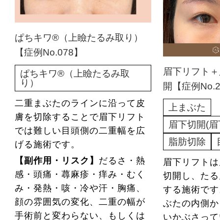
ぱちキワ®（上瞼たるみ取り）
【症例No.078】
眉下リフト＋
ぱちキワ®（上瞼たるみ取
り）
開【症例No.2
二重まぶたのラインに沿って皮
上まぶた
膚を切除することで眉下リフト
眉下切開(眉
では難しい目頭側の二重幅を広
脂肪切除
げる施術です。
【副作用・リスク】
だるさ・熱
眉下リフトは
感・頭痛・蕁麻疹・痒み・むく
切開し、たるん
み・発熱・咳・冷や汗・胸痛、
する施術で
顔の雰囲気の変化、二重の幅が
ぶたの内側か
手術前と変わらない、もしくは
いかぶさって