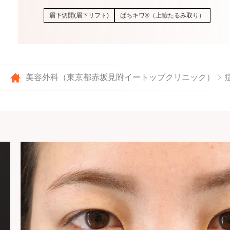
眉下切開(眉下リフト)
ぱちキワ®（上瞼たるみ取り）
美容外科（東京都赤坂見附イートップクリニック）