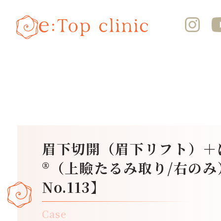
眉下切開（眉下リフト）＋
®（上瞼たるみ取り/右のみ
No.113】
Case