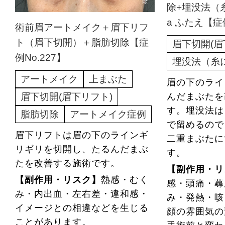
除+埋没法（
a ふたえ【症例
術前眉アートメイク＋眉下リフ
ト（眉下切開）＋脂肪切除【症
眉下切開(眉
例No.227】
埋没法（糸
アートメイク
上まぶた
眉の下のライ
眉下切開(眉下リフト)
んだまぶた
す。埋没法は
脂肪切除
アートメイク症例
で留めるので
眉下リフトは眉の下のラインギ
二重まぶたに
リギリを切開し、たるんだまぶ
す。
たを改善する施術です。
【副作用・リ
【副作用・リスク】
熱感・むく
感・頭痛・蕁
み・内出血・左右差・違和感・
み・発熱・咳
イメージとの相違などを生じる
顔の雰囲気の
ことがあります。