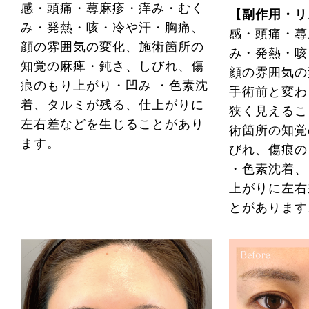
感・頭痛・蕁麻疹・痒み・むく
【副作用・リ
み・発熱・咳・冷や汗・胸痛、
感・頭痛・蕁
顔の雰囲気の変化、施術箇所の
み・発熱・咳
知覚の麻痺・鈍さ、しびれ、傷
顔の雰囲気の
痕のもり上がり・凹み ・色素沈
手術前と変わ
着、タルミが残る、仕上がりに
狭く見えるこ
左右差などを生じることがあり
術箇所の知覚
ます。
びれ、傷痕の
・色素沈着、
上がりに左右
とがあります