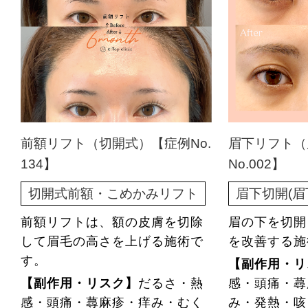
前額リフト（切開式）【症例No.
眉下リフト（
134】
No.002】
切開式前額・こめかみリフト
眉下切開(眉
前額リフトは、額の皮膚を切除
眉の下を切開
して眉毛の高さを上げる施術で
を改善する施
す。
【副作用・リ
【副作用・リスク】
だるさ・熱
感・頭痛・蕁
感・頭痛・蕁麻疹・痒み・むく
み・発熱・咳