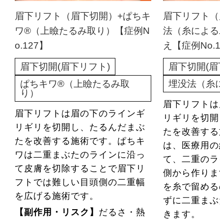
眉下リフト（眉下切開）+ぱちキ
眉下リフト（
ワ®（上瞼たるみ取り）【症例N
法（糸による二
o.127】
え【症例No.1
眉下切開(眉下リフト)
眉下切開(眉
ぱちキワ®（上瞼たるみ取
埋没法（糸
り）
眉下リフトは
眉下リフトは眉の下のラインギ
リギリを切開
リギリを切開し、たるんだまぶ
たを改善する
たを改善する施術です。ぱちキ
は、医療用の
ワは二重まぶたのラインに沿っ
て、二重のラ
て皮膚を切除することで眉下リ
側から作りま
フトでは難しい目頭側の二重幅
を糸で留める
を広げる施術です。
ずに二重まぶ
【副作用・リスク】
だるさ・熱
きます。