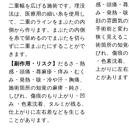
感・頭痛・蕁
二重幅を広げる施術です。埋没
み・発熱・咳
法は、医療用の細い糸を使用し
顔の雰囲気の
て、二重のラインをまぶたの内
手術前と変わ
側から作ります。まぶたの内側
狭く見えるこ
を糸で留めるのでまぶたを切ら
術箇所の知覚
ずに二重まぶたにすることがで
びれ、傷痕の
きます。
・色素沈着、
【副作用・リスク】
だるさ・熱
上がりに左右
感・頭痛・蕁麻疹・痒み・むく
とがあります
み・発熱・咳・冷や汗・胸痛、
施術箇所の知覚の麻痺・鈍さ、
しびれ、傷痕のもり上がり・凹
み ・色素沈着、タルミが残る、
仕上がりに左右差などを生じる
ことがあります。