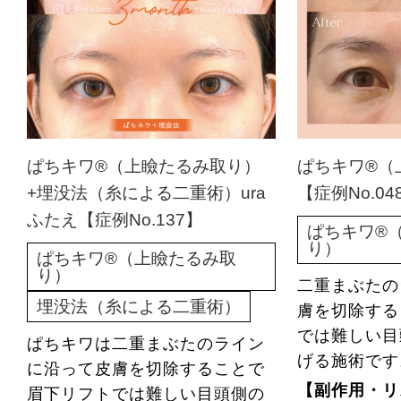
ぱちキワ®（上瞼たるみ取り）
ぱちキワ®（
+埋没法（糸による二重術）ura
【症例No.04
ふたえ【症例No.137】
ぱちキワ®
り）
ぱちキワ®（上瞼たるみ取
り）
二重まぶたの
埋没法（糸による二重術）
膚を切除する
では難しい目
ぱちキワは二重まぶたのライン
げる施術です
に沿って皮膚を切除することで
【副作用・リ
眉下リフトでは難しい目頭側の