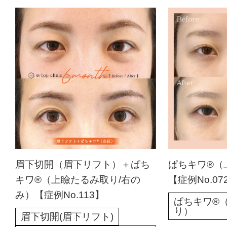
眉下切開（眉下リフト）＋ぱち
ぱちキワ®（
キワ®（上瞼たるみ取り/右の
【症例No.07
み）【症例No.113】
ぱちキワ®
り）
眉下切開(眉下リフト)