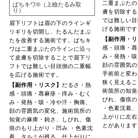
二重まぶたの
ぱちキワ®（上瞼たるみ取
り）
膚を切除する
では難しい目
眉下リフトは眉の下のラインギ
げる施術です
リギリを切開し、たるんだまぶ
【副作用・リ
たを改善する施術です。ぱちキ
感・頭痛・蕁
ワは二重まぶたのラインに沿っ
み・発熱・咳
て皮膚を切除することで眉下リ
顔の雰囲気の
フトでは難しい目頭側の二重幅
手術前と変わ
を広げる施術です。
狭く見えるこ
【副作用・リスク】
だるさ・熱
術箇所の知覚
感・頭痛・蕁麻疹・痒み・むく
びれ、傷痕の
み・発熱・咳・冷や汗・胸痛、
・色素沈着、
顔の雰囲気の変化、施術箇所の
上がりに左右
知覚の麻痺・鈍さ、しびれ、傷
とがあります
痕のもり上がり・凹み ・色素沈
着、タルミが残る、仕上がりに