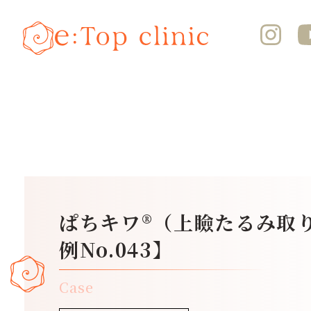
ぱちキワ®（上瞼たるみ取
例No.043】
Case