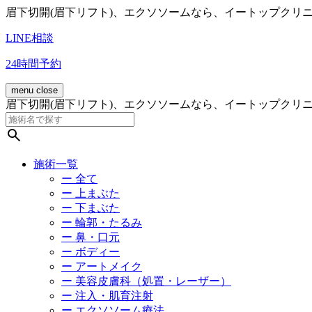
眉下切開(眉下リフト)、エクソソームなら、イートップクリ
LINE相談
24時間予約
menu
close
眉下切開(眉下リフト)、エクソソームなら、イートップクリ
施術一覧
ー
全て
ー
上まぶた
ー
下まぶた
ー
輪郭・たるみ
ー
鼻・口元
ー
ボディー
ー
アートメイク
ー
美容皮膚科（処置・レーザー）
ー
注入・肌育注射
ー
エクソソーム療法