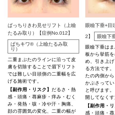
ぱっちりきわ見せリフト（上瞼
眼瞼下垂+目頭
たるみ取り）【症例No.012】
2】
眼瞼下
ぱちキワ®（上瞼たるみ取
眼瞼下垂はま
り）
板から挙筋を
二重まぶたのラインに沿って皮
め、引き上げ
膚を切除することで眉下リフト
る方法です。
では難しい目頭側の二重幅を広
たの内側から
げる施術です。
かぶさってい
【副作用・リスク】
だるさ・熱
と呼びます。
感・頭痛・蕁麻疹・痒み・むく
開してなくす
み・発熱・咳・冷や汗・胸痛、
【副作用・リ
顔の雰囲気の変化、二重の幅が
感・頭痛・蕁