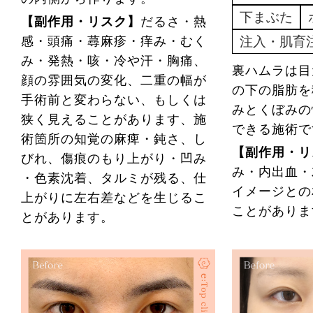
下まぶた
【副作用・リスク】
だるさ・熱
注入・肌育
感・頭痛・蕁麻疹・痒み・むく
み・発熱・咳・冷や汗・胸痛、
裏ハムラは目
顔の雰囲気の変化、二重の幅が
の下の脂肪を
手術前と変わらない、もしくは
みとくぼみの
狭く見えることがあります、施
できる施術で
術箇所の知覚の麻痺・鈍さ、し
【副作用・リ
びれ、傷痕のもり上がり・凹み
み・内出血・
・色素沈着、タルミが残る、仕
イメージとの
上がりに左右差などを生じるこ
ことがあり
とがあります。