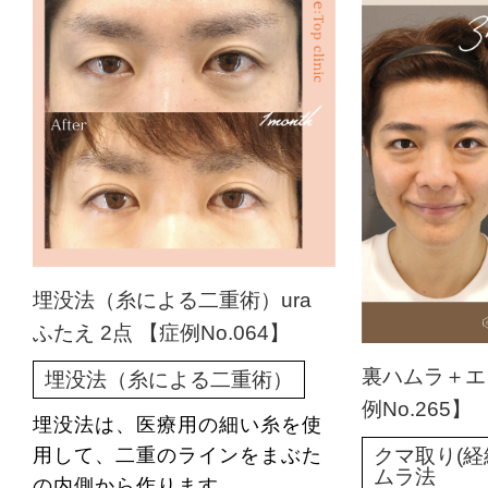
埋没法（糸による二重術）ura
ふたえ 2点 【症例No.064】
裏ハムラ＋エ
埋没法（糸による二重術）
例No.265】
埋没法は、医療用の細い糸を使
クマ取り(経
用して、二重のラインをまぶた
ムラ法
の内側から作ります。