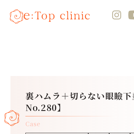
裏ハムラ＋切らない眼瞼下
No.280】
Case