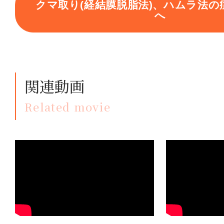
クマ取り(経結膜脱脂法)、ハムラ法の
へ
関連動画
Related movie