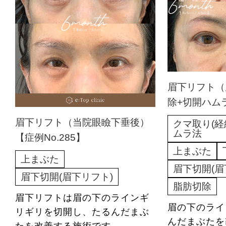
眉下リフト（
除+切開ハムラ
眉下リフト（当院眼瞼下垂後）
クマ取り(経
ムラ法
【症例No.285】
上まぶた
上まぶた
眉下切開(眉
眉下切開(眉下リフト)
脂肪切除
眉下リフトは眉の下のラインギ
眉の下のライ
リギリを切開し、たるんだまぶ
んだまぶた
たを改善する施術です。