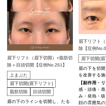
眉下リフト（
除【症例No.0
眉下リフト（眉下切開）+脂肪切
眉下切開(眉
除＋目頭切開【症例No.251】
眉の下を切開
上まぶた
を改善する施
【副作用・リ
眉下切開(眉下リフト)
感・頭痛・蕁
脂肪切除
目頭切開
み・発熱・咳
眉の下のラインを切開し、たる
顔の雰囲気の