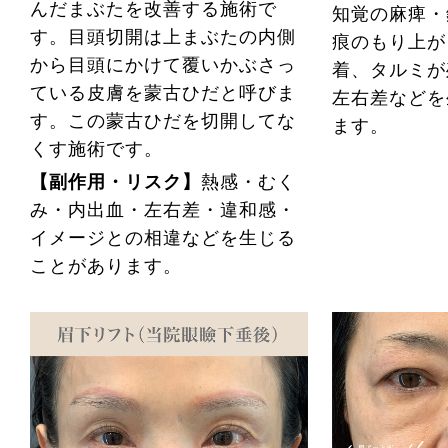
んだまぶたを改善する施術で
知覚の麻痺・
す。目頭切開は上まぶたの内側
痕のもり上が
から目頭にかけて覆いかぶさっ
着、タルミが
ている皮膚を蒙古ひだと呼びま
左右差などを
す。この蒙古ひだを切開してな
ます。
くす施術です。
【副作用・リスク】
熱感・むく
み・内出血・左右差・違和感・
イメージとの相違などを生じる
ことがあります。