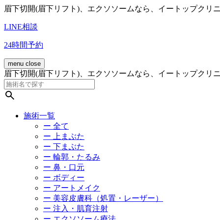
眉下切開(眉下リフト)、エクソソームなら、イートップクリ
LINE相談
24時間予約
menu
close
眉下切開(眉下リフト)、エクソソームなら、イートップクリ
施術一覧
ー
全て
ー
上まぶた
ー
下まぶた
ー
輪郭・たるみ
ー
鼻・口元
ー
ボディー
ー
アートメイク
ー
美容皮膚科（処置・レーザー）
ー
注入・肌育注射
ー
エクソソーム療法