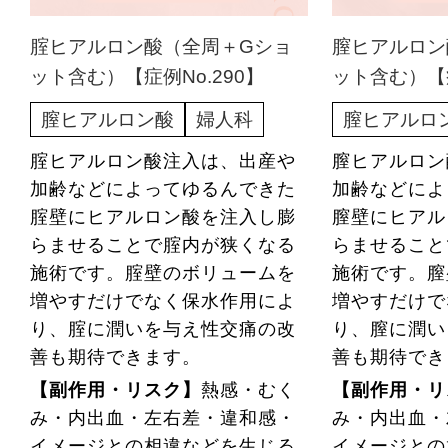
腟ヒアルロン酸（全周＋Gショ
膣ヒアルロン
ット含む）【症例No.290】
ット含む）【症
膣ヒアルロン酸
婦人科
膣ヒアルロ
腟ヒアルロン酸注入は、出産や
膣ヒアルロン
加齢などによってゆるんできた
加齢などによ
腟壁にヒアルロン酸を注入し膨
膣壁にヒアル
らませることで腟内が狭くなる
らませること
施術です。腟壁のボリュームを
施術です。膣
増やすだけでなく保水作用によ
増やすだけで
り、腟に潤いを与え性交痛の改
り、膣に潤い
善も期待できます。
善も期待でき
【副作用・リスク】
熱感・むく
【副作用・リ
み・内出血・左右差・違和感・
み・内出血・
イメージとの相違などを生じる
イメージとの