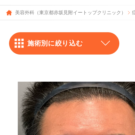
美容外科（東京都赤坂見附イートップクリニック）
施術別に絞り込む
上まぶた
ー
全切開
下まぶた