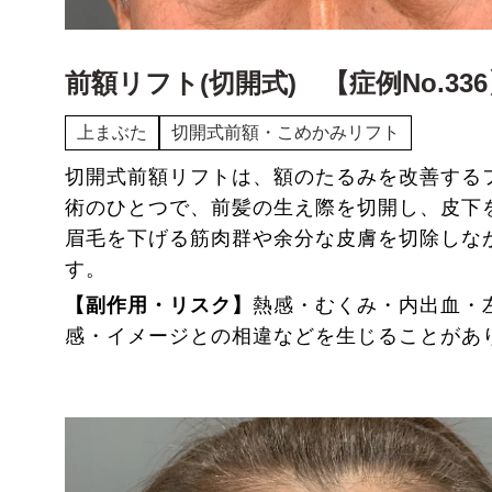
ー
ぱちキワ®（上瞼たるみ取り）
ボディ
ー
小鼻縮小
ー
フェイス・ネックリフト
ー
目頭切開
前額リフト(切開式) 【症例No.33
ー
リップリフト(人中短縮)
上まぶた
切開式前額・こめかみリフト
ー
ハム目修正
ー
ボディ脂肪吸引
切開式前額リフトは、額のたるみを改善する
アートメイク症例
術のひとつで、前髪の生え際を切開し、皮下
ー
乳頭縮小(温存法)
ー
埋没法（糸による二重術）
眉毛を下げる筋肉群や余分な皮膚を切除しな
す。
ー
豊胸術
【副作用・リスク】
熱感・むくみ・内出血・
ー
アートメイク
感・イメージとの相違などを生じることが
美容皮膚科（処置・レーザー