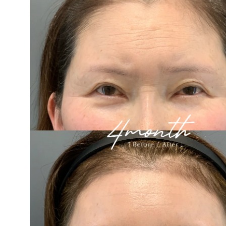
ー
ポテンツァ
注入・肌育注射
ー
ハイフ
ー
PRP
婦人科
ー
ヒアルロン酸
ー
ボトックス
ー
膣ヒアルロン酸
ー
小陰唇縮小