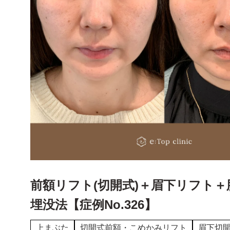
前額リフト(切開式)＋眉下リフト＋
埋没法【症例No.326】
上まぶた
切開式前額・こめかみリフト
眉下切開