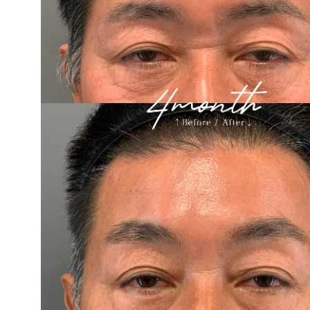
ー
内視鏡前額リフト
ー
切開式前額・こめかみリフト
ー
クマ取り(経結膜脱脂法)、ハムラ法
ー
眉下切開(眉下リフト)
輪郭・たるみ
ー
下眼瞼リフト
ー
脂肪切除
ー
目尻切開
ー
眉骨削り
ー
糸リフト
ー
たれ目形成
鼻・口元
ー
眼瞼下垂
ー
顔脂肪吸引
ー
切らない眼瞼下垂
ー
バッカルファット切除
ー
鼻
ー
脂肪注入