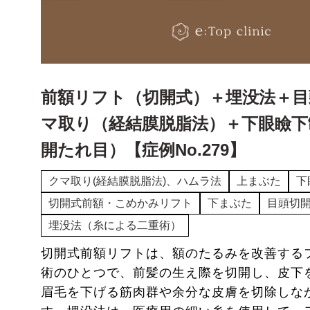
前額リフト（切開式）＋埋没法＋目
マ取り（経結膜脱脂法）＋下眼瞼下
開たれ目）【症例No.279】
クマ取り(経結膜脱脂法)、ハムラ法
上まぶた
下
切開式前額・こめかみリフト
下まぶた
目頭切
埋没法（糸による二重術）
切開式前額リフトは、額のたるみを改善する
術のひとつで、前髪の生え際を切開し、皮下
眉毛を下げる筋肉群や余分な皮膚を切除しな