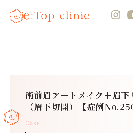
術前眉アートメイク＋眉下
（眉下切開）【症例No.25
Case