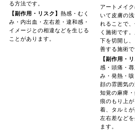
る方法です。
アートメイク
【副作用・リスク】
熱感・むく
いて皮膚の浅
み・内出血・左右差・違和感・
れることで、
イメージとの相違などを生じる
く施術です。
ことがあります。
下を切開し、
善する施術て
【副作用・リ
感・頭痛・蕁
み・発熱・咳
顔の雰囲気の
知覚の麻痺・
痕のもり上が
着、タルミが
左右差などを
ます。