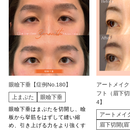
眼瞼下垂【症例No.180】
アートメイク
フト（眉下切開
上まぶた
眼瞼下垂
4】
眼瞼下垂はまぶたを切開し、瞼
アートメイ
板から挙筋をはずして縫い縮
眉下切開(眉
め、引き上げる力をより強くす