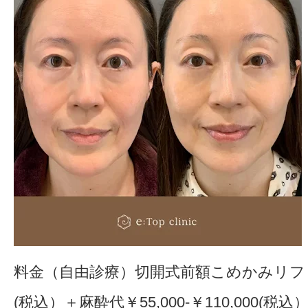
料金（自由診療）切開式前額こめかみリフト￥1
(税込）＋麻酔代￥55,000-￥110,000(