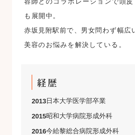
容師とのコラボレーションで頭皮
も展開中。
赤坂見附駅前で、男女問わず幅広
美容のお悩みを解決している。
経歴
日本大学
医学部
卒業
2013
昭和大学病院
形成外科
2015
今給黎総合病院
形成外科
2016