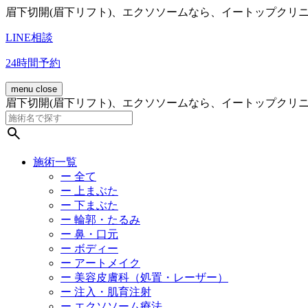
眉下切開(眉下リフト)、エクソソームなら、イートップクリ
LINE相談
24時間予約
menu
close
眉下切開(眉下リフト)、エクソソームなら、イートップクリ
施術一覧
ー
全て
ー
上まぶた
ー
下まぶた
ー
輪郭・たるみ
ー
鼻・口元
ー
ボディー
ー
アートメイク
ー
美容皮膚科（処置・レーザー）
ー
注入・肌育注射
ー
エクソソーム療法