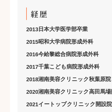
経歴
日本大学
医学部
卒業
2013
昭和大学病院
形成外科
2015
今給黎総合病院
形成外科
2016
千葉こども病院
形成外科
2017
湘南美容クリニック
秋葉原院
2018
湘南美容クリニック
高田馬場
2020
イートップクリニック
開設
院
2021