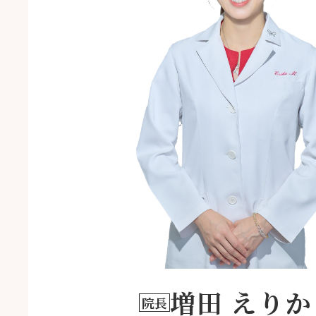
増田 えりか
院長