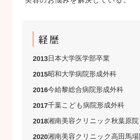
美容のお悩みを解決している。
経歴
日本大学
医学部
卒業
2013
昭和大学病院
形成外科
2015
今給黎総合病院
形成外科
2016
千葉こども病院
形成外科
2017
湘南美容クリニック
秋葉原院
2018
湘南美容クリニック
高田馬場
2020